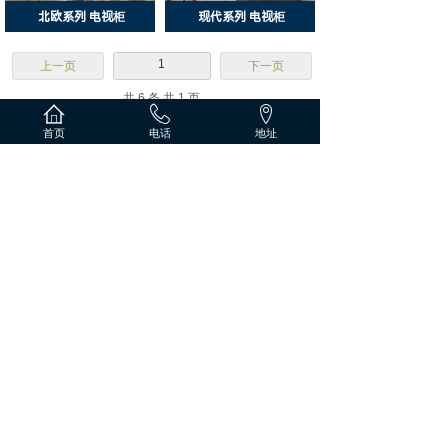
北欧系列 电视柜
现代系列 电视柜
1
上一页
下一页
共 6 条 共 1 页
首页
电话
地址
官方二维码
官方抖音号
188-8326-6388
全国咨询热线
地址：重庆市开州区临江镇明月村浦里工业园
临江家居产业园综合办公楼8号
Copyright © 世旺九洲(重庆)家居有限责任公司. All