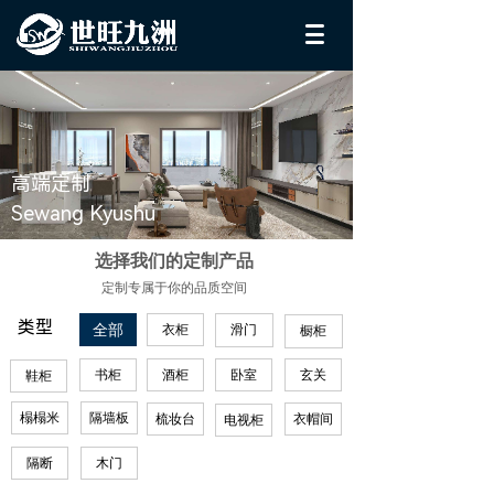
高端定制
Sewang Kyushu
选择我们的定制产品
定制专属于你的品质空间
类型
全部
衣柜
滑门
橱柜
书柜
酒柜
卧室
玄关
鞋柜
榻榻米
隔墙板
梳妆台
衣帽间
电视柜
隔断
木门